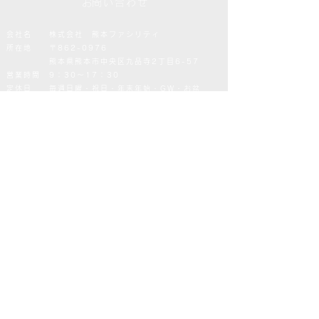
​​お問い合わせ
会社名 株式会社 熊本ファシリティ
所在地 〒862-0976
熊本県熊本市中央区九品寺2丁目6-57
営業時間 9：30～17：30
定休日 毎週日曜・祝日・年末年始・GW・お盆
営業時間 9：30～17：30
TEL
096-211-5038
（ビルマネジメント）
096-211-6678（リフォーム）
名
フリガナ