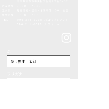
熊本県熊本市中央区九品寺2丁目6-57
営業時間 9：30～17：30
定休日 毎週日曜・祝日・年末年始・GW・お盆
営業時間 9：30～17：30
TEL
096-211-5038
（ビルマネジメント）
096-211-6678（リフォーム）
名
フリガナ
メールアドレス