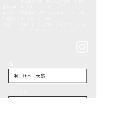
熊本県熊本市中央区九品寺2丁目6-57
営業時間 9：30～17：30
定休日 毎週日曜・祝日・年末年始・GW・お盆
営業時間 9：30～17：30
TEL
096-211-5038
（ビルマネジメント）
096-211-6678（リフォーム）
名
フリガナ
メールアドレス